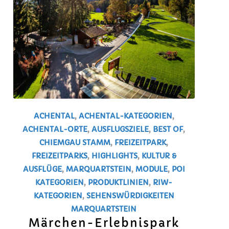
ACHENTAL
,
ACHENTAL-KATEGORIEN
,
ACHENTAL-ORTE
,
AUSFLUGSZIELE
,
BEST OF
,
CHIEMGAU STAMM
,
FREIZEITPARK
,
FREIZEITPARKS
,
HIGHLIGHTS
,
KULTUR &
AUSFLÜGE
,
MARQUARTSTEIN
,
MODULE
,
POI
KATEGORIEN
,
PRODUKTLINIEN
,
RIW-
KATEGORIEN
,
SEHENSWÜRDIGKEITEN
MARQUARTSTEIN
Märchen-Erlebnispark