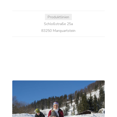
Produktlinien
Schloßstraße 25a
83250 Marquartstein