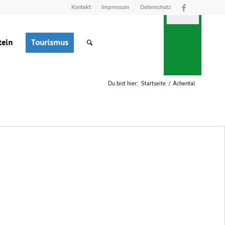
Kontakt
Impressum
Datenschutz
tein
Tourismus
TREFFPUNKT
RGUNG
M
Du bist hier:
Startseite
/
Achental