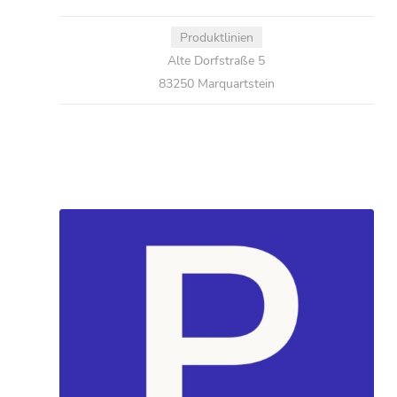
Produktlinien
Alte Dorfstraße 5
83250 Marquartstein