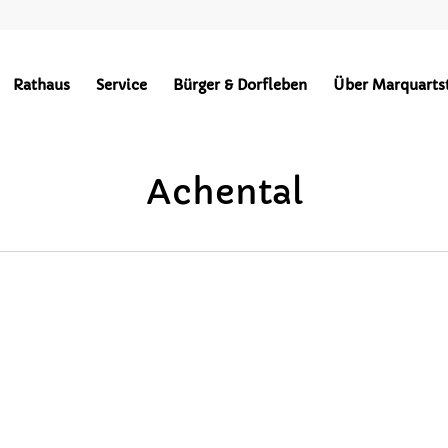
Points of Interest in Achental
Rathaus
Service
Bürger & Dorfleben
Über Marquarts
BEKANNTMACHUNGEN
HOCHPLATTENBAHN
WÄRMEVERSO
Achental