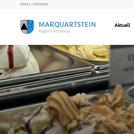
08641 / 9569949
Aktuell