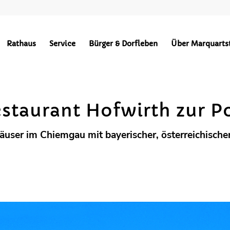
Gastronomie
Rathaus
Service
Bürger & Dorfleben
Über Marquarts
BEKANNTMACHUNGEN
HOCHPLATTENBAHN
WÄRMEVERSO
staurant Hofwirth zur P
häuser im Chiemgau mit bayerischer, österreichische