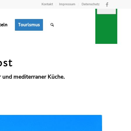
Kontakt
Impressum
Datenschutz
tein
Tourismus
TREFFPUNKT
RGUNG
M
ost
r und mediterraner Küche.