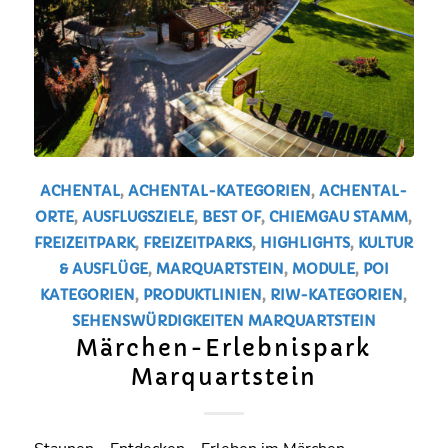
ACHENTAL
,
ACHENTAL-KATEGORIEN
,
ACHENTAL-
ORTE
,
AUSFLUGSZIELE
,
BEST OF
,
CHIEMGAU STAMM
,
FREIZEITPARK
,
FREIZEITPARKS
,
HIGHLIGHTS
,
KULTUR
& AUSFLÜGE
,
MARQUARTSTEIN
,
MODULE
,
POI
KATEGORIEN
,
PRODUKTLINIEN
,
RIW-KATEGORIEN
,
SEHENSWÜRDIGKEITEN
MARQUARTSTEIN
Märchen-Erlebnispark
Marquartstein