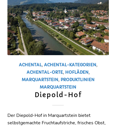
ACHENTAL
,
ACHENTAL-KATEGORIEN
,
ACHENTAL-ORTE
,
HOFLÄDEN
,
MARQUARTSTEIN
,
PRODUKTLINIEN
MARQUARTSTEIN
Diepold-Hof
Der Diepold-Hof in Marquartstein bietet
selbstgemachte Fruchtaufstriche, frisches Obst,