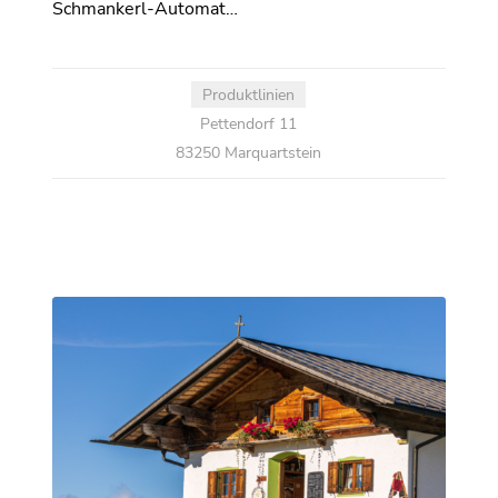
Schmankerl-Automat…
Produktlinien
Pettendorf 11
83250 Marquartstein