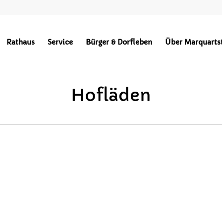
Points of Interest in Achental
Rathaus
Service
Bürger & Dorfleben
Über Marquarts
BEKANNTMACHUNGEN
HOCHPLATTENBAHN
WÄRMEVERSO
Hofläden