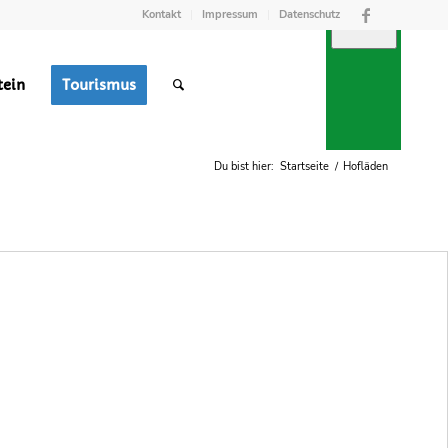
Kontakt
Impressum
Datenschutz
tein
Tourismus
TREFFPUNKT
RGUNG
M
Du bist hier:
Startseite
/
Hofläden