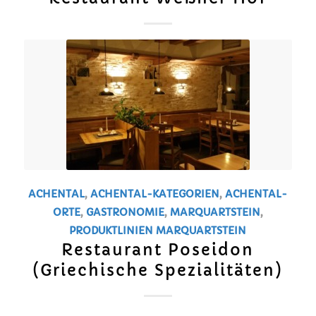
ACHENTAL
,
ACHENTAL-KATEGORIEN
,
ACHENTAL-
ORTE
,
GASTRONOMIE
,
MARQUARTSTEIN
,
PRODUKTLINIEN
MARQUARTSTEIN
Restaurant Poseidon
(Griechische Spezialitäten)