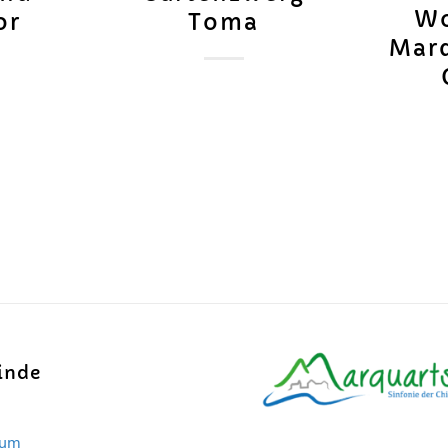
Wo
or
Toma
Marq
inde
sum