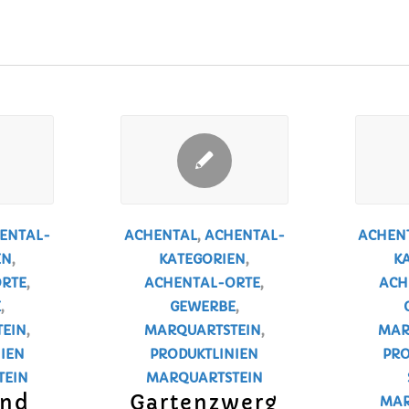
ENTAL-
ACHENTAL
,
ACHENTAL-
ACHEN
EN
,
KATEGORIEN
,
K
RTE
,
ACHENTAL-ORTE
,
ACH
E
,
GEWERBE
,
EIN
,
MARQUARTSTEIN
,
MAR
IEN
PRODUKTLINIEN
PRO
TEIN
MARQUARTSTEIN
ind
Gartenzwerg
MAR