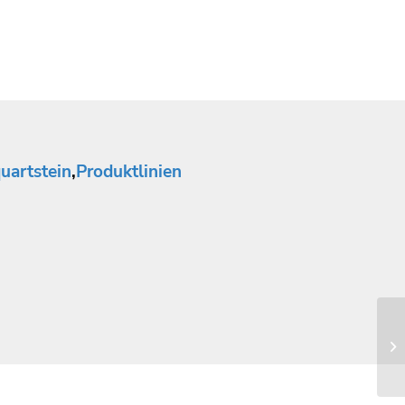
uartstein
,
Produktlinien
Co