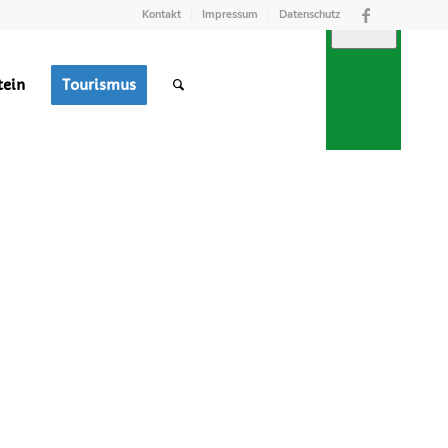
Kontakt
Impressum
Datenschutz
tein
Tourismus
TREFFPUNKT
RGUNG
M