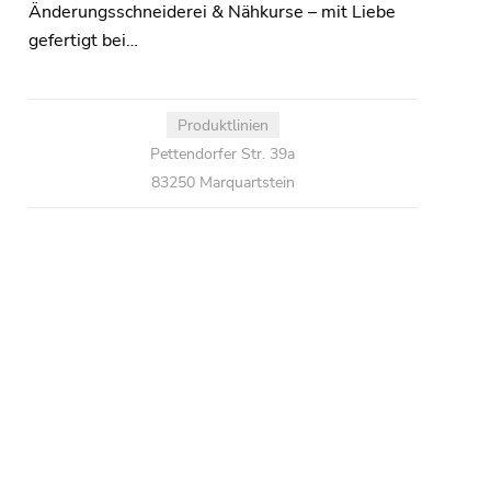
Änderungsschneiderei & Nähkurse – mit Liebe
gefertigt bei…
Produktlinien
Pettendorfer Str. 39a
83250 Marquartstein