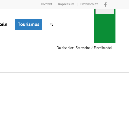
Kontakt
Impressum
Datenschutz
tein
Tourismus
TREFFPUNKT
RGUNG
M
Du bist hier:
Startseite
/
Einzelhandel