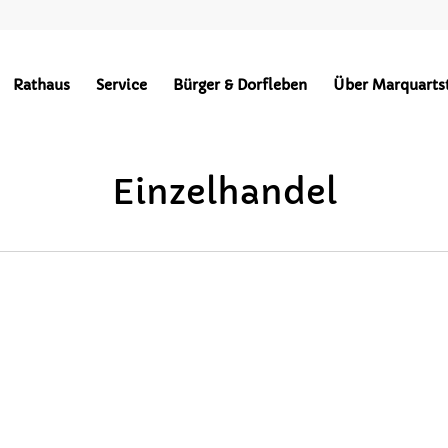
Points of Interest in Achental
Rathaus
Service
Bürger & Dorfleben
Über Marquarts
BEKANNTMACHUNGEN
HOCHPLATTENBAHN
WÄRMEVERSO
Einzelhandel