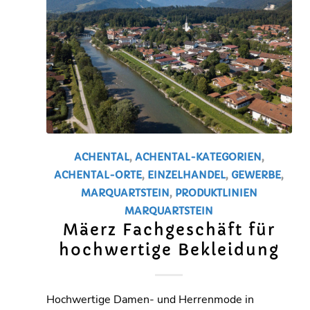
ACHENTAL
,
ACHENTAL-KATEGORIEN
,
ACHENTAL-ORTE
,
EINZELHANDEL
,
GEWERBE
,
MARQUARTSTEIN
,
PRODUKTLINIEN
MARQUARTSTEIN
Mäerz Fachgeschäft für
hochwertige Bekleidung
Hochwertige Damen- und Herrenmode in