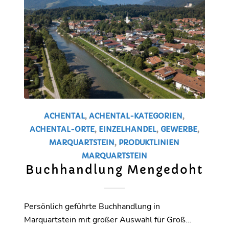
ACHENTAL
,
ACHENTAL-KATEGORIEN
,
ACHENTAL-ORTE
,
EINZELHANDEL
,
GEWERBE
,
MARQUARTSTEIN
,
PRODUKTLINIEN
MARQUARTSTEIN
Buchhandlung Mengedoht
Persönlich geführte Buchhandlung in
Marquartstein mit großer Auswahl für Groß…