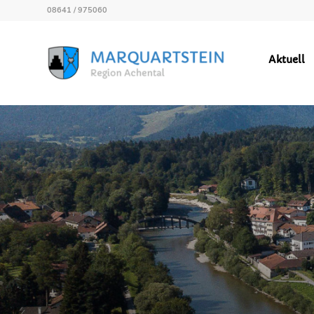
08641 / 975060
Aktuell