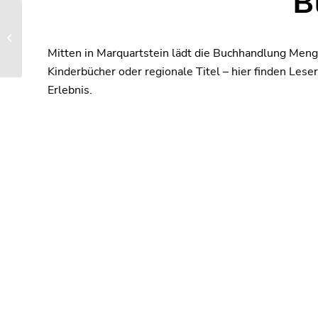
B
Heimatgfai – Daniela
Brindley
Mitten in Marquartstein lädt die Buchhandlung Men
Kinderbücher oder regionale Titel – hier finden Le
Erlebnis.