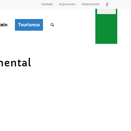
Kontakt
Impressum
Datenschutz
tein
Tourismus
TREFFPUNKT
RGUNG
M
hental