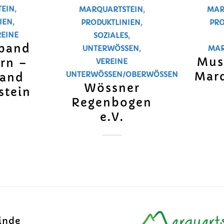
EIN
,
MARQUARTSTEIN
,
MAR
IEN
,
PRODUKTLINIEN
,
PRO
REINE
SOZIALES
,
rband
UNTERWÖSSEN
,
MAR
Mus
rn –
VEREINE
Marq
UNTERWÖSSEN/OBERWÖSSEN
band
Wössner
stein
Regenbogen
e.V.
inde