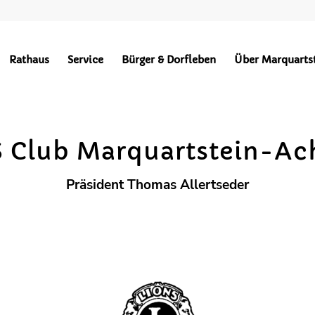
Vereine
Rathaus
Service
Bürger & Dorfleben
Über Marquarts
BEKANNTMACHUNGEN
HOCHPLATTENBAHN
WÄRMEVERSO
 Club Marquartstein-Ac
Präsident Thomas Allertseder