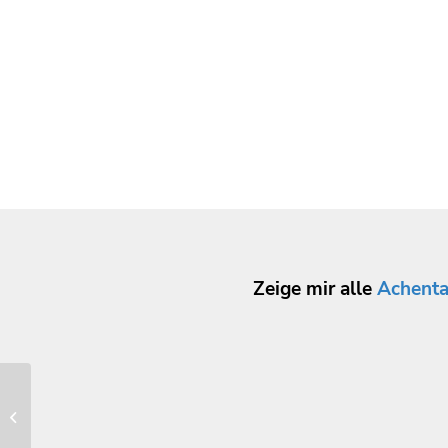
Zeige mir alle
Achenta
Königlich privilegierte
Feuerschützengesellschaft
Marquartstein