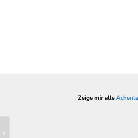
Zeige mir alle
Achenta
Turn- und Sportverein
Marquartstein 1910