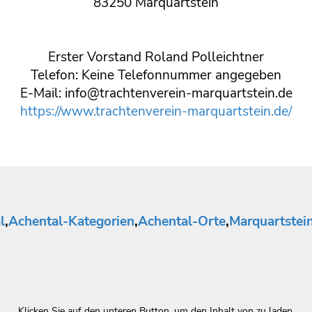
83250 Marquartstein
Erster Vorstand Roland Polleichtner
Telefon: Keine Telefonnummer angegeben
E-Mail: info@trachtenverein-marquartstein.de
https://www.trachtenverein-marquartstein.de/
l
,
Achental-Kategorien
,
Achental-Orte
,
Marquartstei
Klicken Sie auf den unteren Button, um den Inhalt von zu laden.