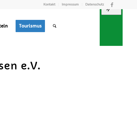
Kontakt
Impressum
Datenschutz
tein
Tourismus
TREFFPUNKT
RGUNG
M
en e.V.