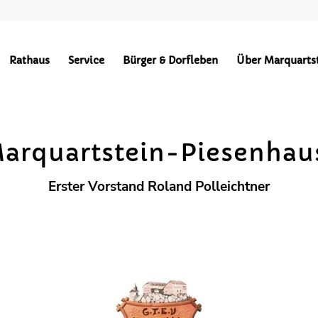
Vereine
Rathaus
Service
Bürger & Dorfleben
Über Marquarts
BEKANNTMACHUNGEN
HOCHPLATTENBAHN
WÄRMEVERSO
arquartstein-Piesenhaus
Erster Vorstand Roland Polleichtner