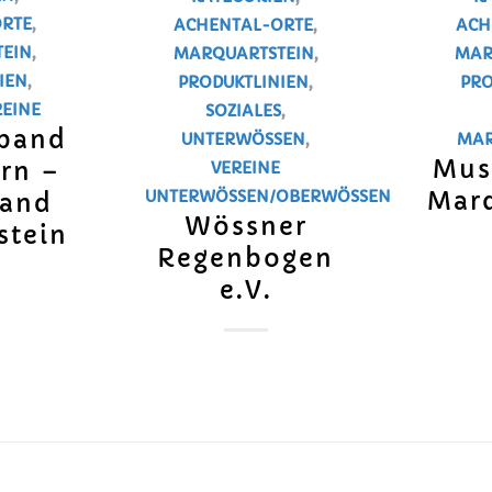
RTE
,
ACHENTAL-ORTE
,
ACH
EIN
,
MARQUARTSTEIN
,
MAR
IEN
,
PRODUKTLINIEN
,
PRO
REINE
SOZIALES
,
rband
UNTERWÖSSEN
,
MAR
Mus
rn –
VEREINE
Marq
UNTERWÖSSEN/OBERWÖSSEN
band
Wössner
stein
Regenbogen
e.V.