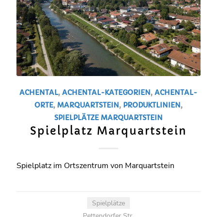
ACHENTAL
,
ACHENTAL-KATEGORIEN
,
ACHENTAL-
ORTE
,
MARQUARTSTEIN
,
PRODUKTLINIEN
,
SPIELPLÄTZE
MARQUARTSTEIN
Spielplatz Marquartstein
Spielplatz im Ortszentrum von Marquartstein
Spielplätze
Pettendorfer Str.