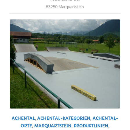
83250 Marquartstein
ACHENTAL
,
ACHENTAL-KATEGORIEN
,
ACHENTAL-
ORTE
,
MARQUARTSTEIN
,
PRODUKTLINIEN
,