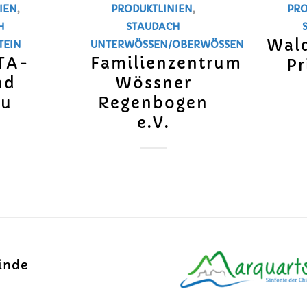
IEN
,
PRODUKTLINIEN
,
PRO
H
STAUDACH
Wald
TEIN
UNTERWÖSSEN/OBERWÖSSEN
ITA-
Familienzentrum
Pr
nd
Wössner
au
Regenbogen
e.V.
inde