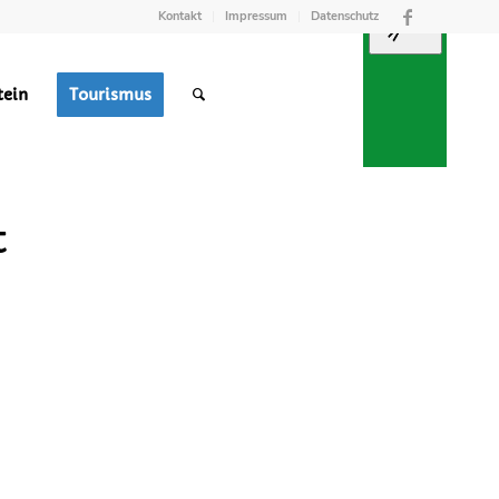
Kontakt
Impressum
Datenschutz
tein
Tourismus
TREFFPUNKT
RGUNG
M
t