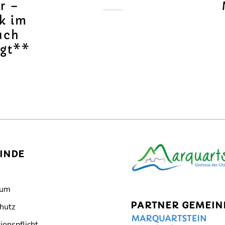
r –
k im
uch
gt**
INDE
sum
PARTNER GEMEIN
hutz
ionspflicht