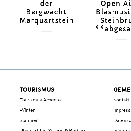
der
Open Ai
Bergwacht
Blasmusi
Marquartstein
Steinbr
**abgesa
TOURISMUS
GEME
Tourismus Achental
Kontakt
Winter
Impres
Sommer
Datensc
Übernachten Suchen & Buchen
Informat