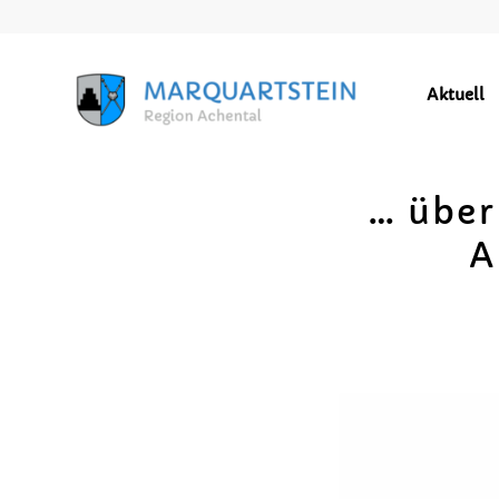
Aktuell
… über
A