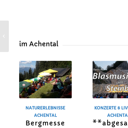
Die Gemeinde
Marquartstein sucht
engagierte Bürgerinnen
im Achental
und Bürger für die...
NATURERLEBNISSE
KONZERTE & LI
ACHENTAL
ACHENTA
Bergmesse
**abgesa