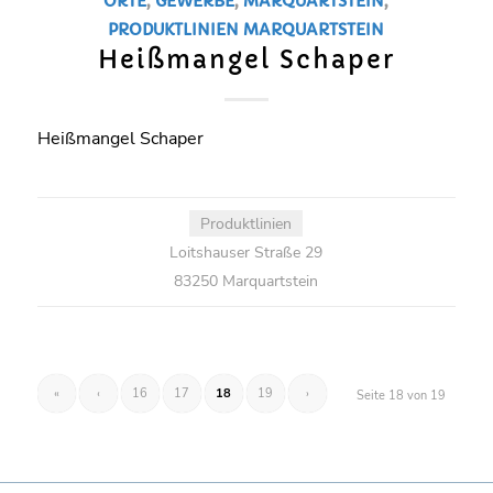
ORTE
,
GEWERBE
,
MARQUARTSTEIN
,
PRODUKTLINIEN
MARQUARTSTEIN
Heißmangel Schaper
Heißmangel Schaper
Produktlinien
Loitshauser Straße 29
83250 Marquartstein
«
‹
16
17
18
19
›
Seite 18 von 19