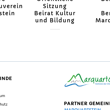
uverein
Sitzung
stein
Beirat Kultur
Be
und Bildung
Marq
INDE
sum
PARTNER GEMEIN
hutz