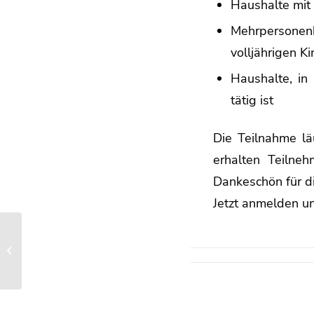
Haushalte mit
Mehrpersonenh
volljährigen K
Haushalte, in
tätig ist
Die Teilnahme lä
erhalten Teilne
Dankeschön für d
Jetzt anmelden u
… über den
Seniorenfahrdienst