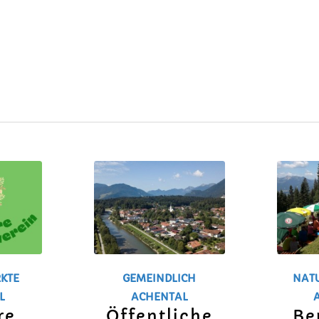
RKTE
GEMEINDLICH
NAT
L
ACHENTAL
re
Öffentliche
Be