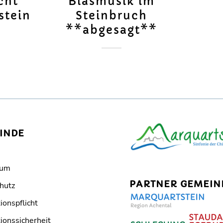
cht
Blasmusik im
stein
Steinbruch
**abgesagt**
INDE
sum
PARTNER GEMEIN
hutz
ionspflicht
ionssicherheit