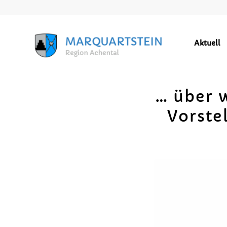
Aktuell
… über 
Vorste