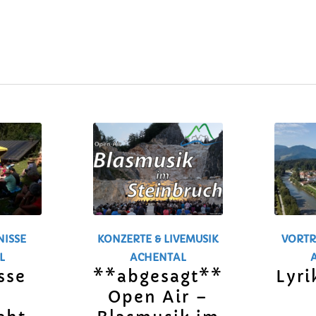
ISSE
KONZERTE & LIVEMUSIK
VORTR
L
ACHENTAL
sse
**abgesagt**
Lyri
Open Air –