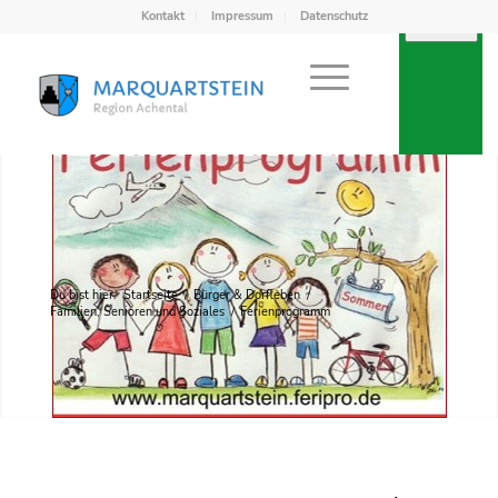
Kontakt
Impressum
Datenschutz
Du bist hier:
Startseite
/
Bürger & Dorfleben
/
Familien, Senioren und Soziales
/
Ferienprogramm